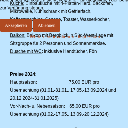
Küche:
Einbauküche mit 4-Platten-Herd, Backofen,
zur Verfügung stehen.
Mikrowelle, Kühlschrank mit Gefrierfach,
Kaffeemaschine, Senseo, Toaster, Wasserkocher,
Akzeptieren
Ablehnen
Eierkocher, Eckbank.
Balkon:
Balkon mit Bergblick in Süd-West-Lage mit
Weitere Informationen
|
Impressum
Sitzgruppe für 2 Personen und Sonnenmarkise.
Dusche mit WC
: inklusive Handtücher, Fön
Preise 2024:
Hauptsaison: 75,00 EUR pro
Übernachtung (01.01.-31.01., 17.05.-13.09.2024 und
20.12.2024-31.01.2025)
Vor-Nach- u. Nebensaison: 65,00 EUR pro
Übernachtung (01.02.-17.05., 13.09.-20.12.2024)