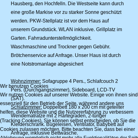
Hausberg, den Hochfelln. Die Westseite kann durch
eine große Markise vor zu starker Sonne geschützt
werden. PKW-Stellplatz ist vor dem Haus auf
unserem Grundstück. WLAN inklusive. Grillplatz im
Garten. Fahrradunterstellmöglichkeit.
Waschmaschine und Trockner gegen Gebühr.
Brötchenservice auf Anfrage. Unser Haus ist durch
eine Notstromanlage abgesichert
Wohnzimmer:
Sofagruppe 4 Pers., Schlafcouch 2
Wir benutzen Cookies
Pers. (Durchgangszimmer), Sideboard, LCD-TV
Wir nutzen Cookies auf unserer Website. Einige von ihnen sind
(SAT).
essenziell für den Betrieb der Seite, während andere uns
Schlafzimmer:
Doppelbett 180 x 200 cm mit geteilter
helfen, diese Website und die Nutzererfahrung zu verbessern
Wendematratze mit 2 Härtegraden, 2-türiger
(Tracking Cookies). Sie können selbst entscheiden, ob Sie die
Kleiderschrank. Bügeleisen, Ventilator, Babybett auf
Cookies zulassen möchten. Bitte beachten Sie, dass bei einer
Anfrage, inklusive Bettwäsche.
Ablehnung womöglich nicht mehr alle Funktionalitäten der Seit