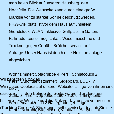
man freien Blick auf unseren Hausberg, den
Hochfelln. Die Westseite kann durch eine große
Markise vor zu starker Sonne geschützt werden.
PKW-Stellplatz ist vor dem Haus auf unserem
Grundstück. WLAN inklusive. Grillplatz im Garten.
Fahrradunterstellmöglichkeit. Waschmaschine und
Trockner gegen Gebühr. Brötchenservice auf
Anfrage. Unser Haus ist durch eine Notstromanlage
abgesichert.
Wohnzimmer:
Sofagruppe 4 Pers., Schlafcouch 2
Wir benutzen Cookies
Pers. (Durchgangszimmer), Sideboard, LCD-TV
Wir nutzen Cookies auf unserer Website. Einige von ihnen sind
(SAT).
essenziell für den Betrieb der Seite, während andere uns
Schlafzimmer:
Doppelbett 180 x 200 cm mit geteilter
helfen, diese Website und die Nutzererfahrung zu verbessern
Wendematratze mit 2 Härtegraden, 4-türiger
(Tracking Cookies). Sie können selbst entscheiden, ob Sie die
Kleiderschrank, Bügeleisen, Ventilator, Babybett auf