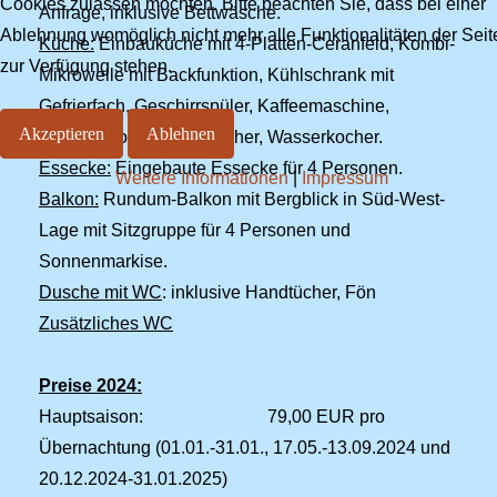
Cookies zulassen möchten. Bitte beachten Sie, dass bei einer
Anfrage, inklusive Bettwäsche.
Ablehnung womöglich nicht mehr alle Funktionalitäten der Seit
Küche:
Einbauküche mit 4-Platten-Ceranfeld, Kombi-
zur Verfügung stehen.
Mikrowelle mit Backfunktion, Kühlschrank mit
Gefrierfach, Geschirrspüler, Kaffeemaschine,
Akzeptieren
Ablehnen
Senseo, Toaster, Eierkocher, Wasserkocher.
Essecke:
Eingebaute Essecke für 4 Personen.
Weitere Informationen
|
Impressum
Balkon:
Rundum-Balkon mit Bergblick in Süd-West-
Lage mit Sitzgruppe für 4 Personen und
Sonnenmarkise.
Dusche mit WC
: inklusive Handtücher, Fön
Zusätzliches WC
Preise 2024:
Hauptsaison: 79,00 EUR pro
Übernachtung (01.01.-31.01., 17.05.-13.09.2024 und
20.12.2024-31.01.2025)